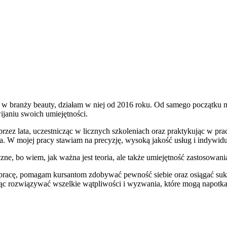
branży beauty, działam w niej od 2016 roku. Od samego początku mojej
ijaniu swoich umiejętności.
zez lata, uczestnicząc w licznych szkoleniach oraz praktykując w prac
. W mojej pracy stawiam na precyzję, wysoką jakość usług i indywidua
ne, bo wiem, jak ważna jest teoria, ale także umiejętność zastosowani
 pracę, pomagam kursantom zdobywać pewność siebie oraz osiągać suk
jąc rozwiązywać wszelkie wątpliwości i wyzwania, które mogą napotka