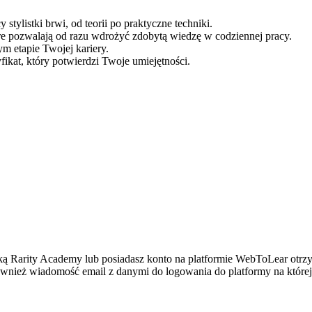
stylistki brwi, od teorii po praktyczne techniki.
re pozwalają od razu wdrożyć zdobytą wiedzę w codziennej pracy.
m etapie Twojej kariery.
ikat, który potwierdzi Twoje umiejętności.
antką Rarity Academy lub posiadasz konto na platformie WebToLear otr
również wiadomość email z danymi do logowania do platformy na której