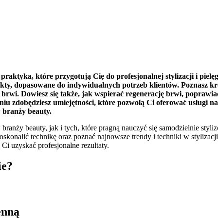
aktyka, które przygotują Cię do profesjonalnej stylizacji i piel
fekty, dopasowane do indywidualnych potrzeb klientów. Poznasz kr
cję brwi. Dowiesz się także, jak wspierać regenerację brwi, popraw
eniu zdobędziesz umiejętności, które pozwolą Ci oferować usługi 
 branży beauty.
 branży beauty, jak i tych, które pragną nauczyć się samodzielnie st
skonalić technikę oraz poznać najnowsze trendy i techniki w stylizacji
 uzyskać profesjonalne rezultaty.
ie?
enną